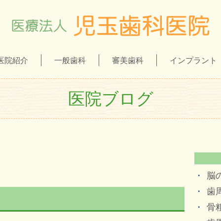
医院紹介
一般歯科
審美歯科
インプラント
医院ブログ
脳
歯
骨