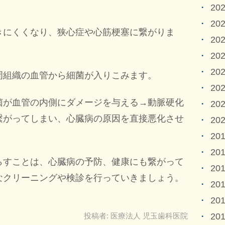
20
20
きにくくなり、狭心症や心筋梗塞に繋がりま
20
20
20
周組織の血管から細菌が入りこみます。
20
菌が血管の内側にダメージを与える→動脈硬化
20
繋がってしまい、心臓病の原因を直接悪化させ
20
20
20
らすことは、心臓病の予防、健康にも繋がって
20
なクリーニングや検診を行っていきましょう。
20
20
20
投稿者:
医療法人 児玉歯科医院