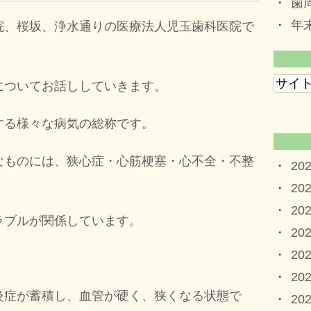
歯
年
院、桜坂、浄水通りの医療法人児玉歯科医院で
についてお話ししていきます。
する様々な病気の総称です。
なものには、狭心症・心筋梗塞・心不全・不整
20
20
20
ラブルが関係しています。
20
20
20
炎症が蓄積し、血管が硬く、狭くなる状態で
20