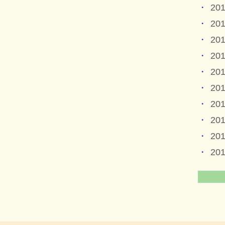
20
20
20
20
20
20
20
20
20
20