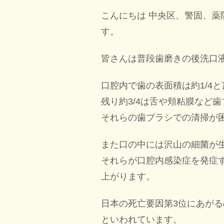
こんにちは 中央区、警固、
す。
皆さんは普段歯磨きの後洗口
口腔内で歯の表面積は約1/4と
残り約3/4は舌や頬粘膜など
それらの歯ブラシでの清掃が
また口の中には沢山の細菌が
それらが口腔内感染症を発症
上がります。
日本の死亡要因第3位にあが
といわれています。