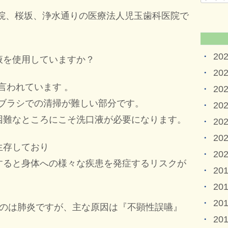
薬院、桜坂、浄水通りの医療法人児玉歯科医院で
20
液を使用していますか？
20
言われています 。
20
歯ブラシでの清掃が難しい部分です。
20
困難なところにこそ洗口液が必要になります。
20
20
生存しており
20
すると身体への様々な疾患を発症するリスクが
20
20
20
るのは肺炎ですが、主な原因は『不顕性誤嚥』
20