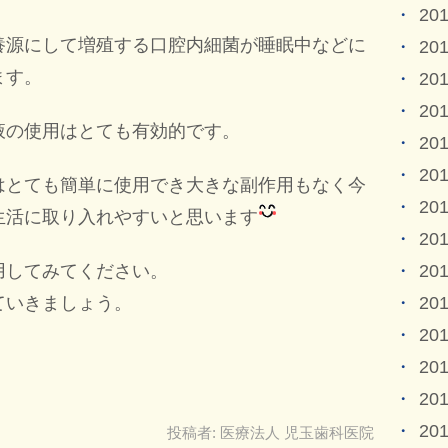
20
養源にして増殖する口腔内細菌が睡眠中などに
20
ます。
20
20
液の使用はとても有効的です。
20
20
はとても簡単に使用でき大きな副作用もなく今
20
生活に取り入れやすいと思います
20
20
用してみてください。
20
ていきましょう。
20
20
20
20
投稿者:
医療法人 児玉歯科医院